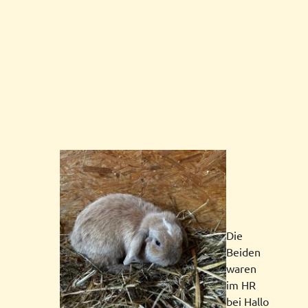
Die
Beiden
waren
im HR
bei Hallo