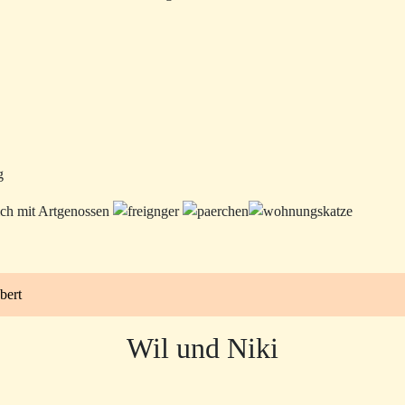
g
bert
Wil und Niki