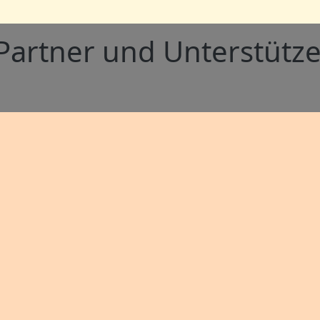
Partner und Unterstütze
MENÜ
SERVICE
Startseite
Downloads
Unsere Tiere
Zeiten
Tier der Woche
Impressum
Datenschutz