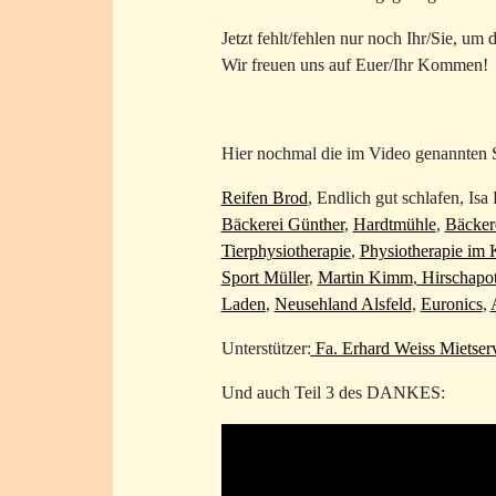
Jetzt fehlt/fehlen nur noch Ihr/Sie, u
Wir freuen uns auf Euer/Ihr Kommen!
Hier nochmal die im Video genannten 
Reifen Brod
, Endlich gut schlafen, Isa
Bäckerei Günther
,
Hardtmühle
,
Bäcker
Tierphysiotherapie
,
Physiotherapie im
Sport Müller
,
Martin Kimm
,
Hirschapo
Laden
,
Neusehland Alsfeld
,
Euronics
,
Unterstützer:
Fa. Erhard Weiss Mietser
Und auch Teil 3 des DANKES: