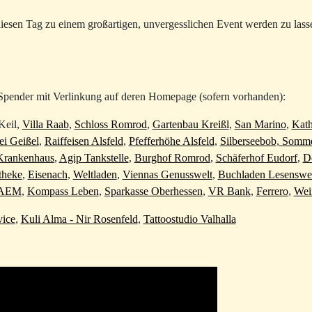
m diesen Tag zu einem großartigen, unvergesslichen Event werden zu lass
Spender mit Verlinkung auf deren Homepage (sofern vorhanden):
 Keil,
Villa Raab
,
Schloss Romrod
,
Gartenbau Kreißl
,
San Marino
,
Kath
ei Geißel
,
Raiffeisen Alsfeld
,
Pfefferhöhe Alsfeld
,
Silberseebob
,
Sommer
 Krankenhaus
,
Agip Tankstelle
,
Burghof Romrod
,
Schäferhof Eudorf
,
D
theke
,
Eisenach
,
Weltladen
,
Viennas Genusswelt
,
Buchladen Lesenswe
AEM
,
Kompass Leben
,
Sparkasse Oberhessen
,
VR Bank
,
Ferrero
,
Wei
vice
,
Kuli Alma - Nir Rosenfeld
,
Tattoostudio Valhalla